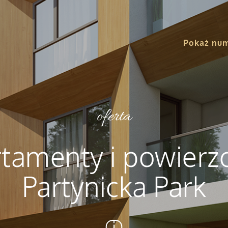
Pokaż nu
oferta
tamenty i powierz
Partynicka Park