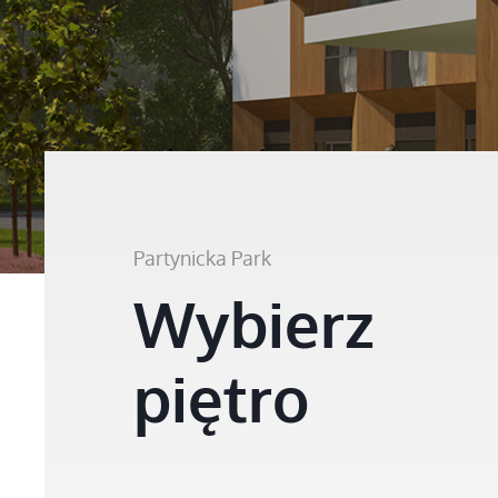
Partynicka Park
Wybierz
piętro