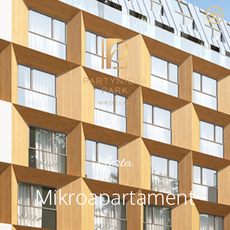
oferta
Mikroapartament