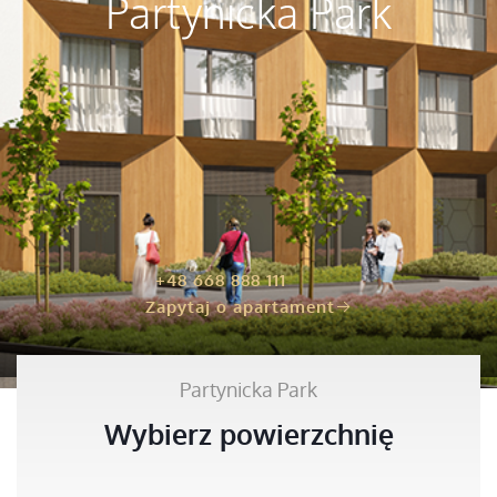
Partynicka Park
+48 668 888 111​
Zapytaj o apartament
Partynicka Park
Wybierz powierzchnię