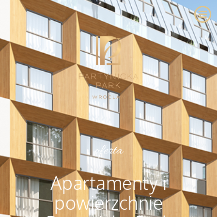
oferta
Apartamenty i
powierzchnie