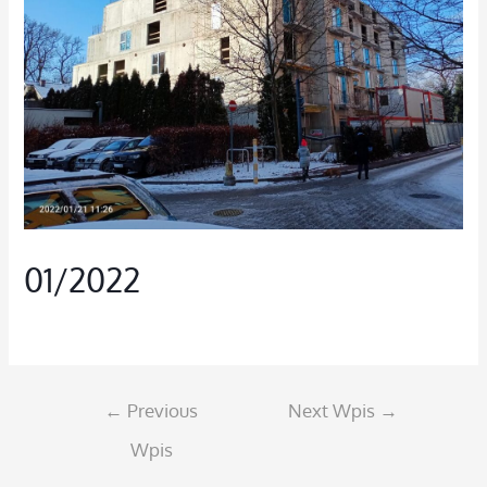
01/2022
aktualnosci
,
Aktualności
/ By
admin
←
Previous
Next Wpis
→
Wpis